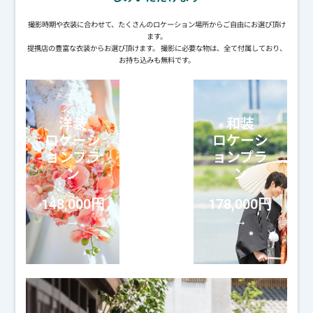
撮影時期や衣装に合わせて、たくさんのロケーション場所からご自由にお選び頂け
ます。
提携店の豊富な衣装からお選び頂けます。 撮影に必要な物は、全て付属しており、
お持ち込みも無料です。
洋装
和装
ロケーシ
ロケーシ
ョンプラ
ョンプラ
ン
ン
148,000円
178,000円
→
→