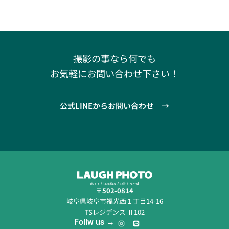
撮影の事なら何でも
お気軽にお問い合わせ下さい！
公式LINEからお問い合わせ →
〒502-0814
岐阜県岐阜市福光西１丁目14-16
TSレジデンス Ⅱ102
I
L
Follw us →
n
i