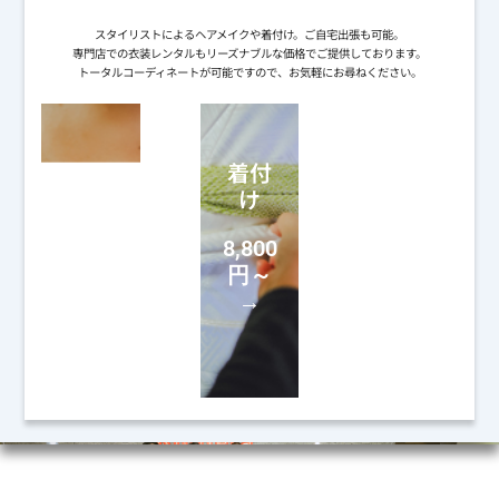
スタイリストによるヘアメイクや着付け。ご自宅出張も可能。
専門店での衣装レンタルもリーズナブルな価格でご提供しております。
トータルコーディネートが可能ですので、お気軽にお尋ねください。
ヘア
着付
衣装
メイ
け
レン
ク
タル
8,800
22,000
円～
27,500
円～
→
円～
→
→