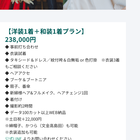
【洋装1着＋和装1着プラン】
238,000円
◆ 事前打ち合わせ
◆ 衣装試着
◆ タキシード＆ドレス／紋付袴＆白無垢 or 色打掛 ※衣装3着
もご相談ください
◆ ヘアアクセ
◆ ブーケ＆ブートニア
◆ 扇子、番傘
◆ 新婦様ヘア&フルメイク、ヘアチェンジ1回
◆ 着付け
◆ 撮影約2時間
◆ データ100カット以上WEB納品
※土日祝＋22,000円
※綿帽子、かつら（文金高島田）も可能
※衣装追加も可能
公式LINE
よりお問い合わせください